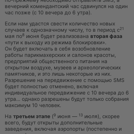
по-прежнему необходимо отправлять SMS, а
вечерний комендантский час сдвинулся на один
час позже (с 10 вечера до 6 утра).
Если нам удастся свести количество новых
21
случаев к однозначному числу, то в период с
8
мая по
июня будет реализована
вторая фаза
«пути к выходу из режима блокировки».
Он будет включать в себя возобновление
работы парикмахерских и салонов красоты,
предприятий общественного питания на
открытом воздухе, музеев и археологических
памятников, и это лишь некоторые из них.
Разрешение на передвижение с помощью SMS
будет полностью отменено, включая
индивидуальное передвижение с 10 вечера до 6
утра… однако разрешены будут только собрания
максимум 10 человек.
9
13
На
третьем этапе
(
июня —
июля), скорее
всего, будут открыты дополнительные
заведения, включая аэропорты (постепенно и