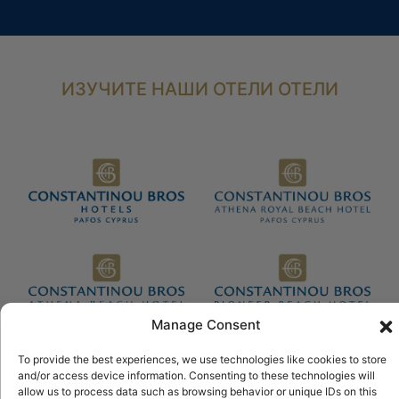
ИЗУЧИТЕ НАШИ ОТЕЛИ ОТЕЛИ
Manage Consent
To provide the best experiences, we use technologies like cookies to store
and/or access device information. Consenting to these technologies will
© 2026 Constantinou Bros Hotels Ltd. Все права защищены.
allow us to process data such as browsing behavior or unique IDs on this