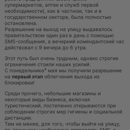
супермаркетов, аптек и служб первой
необходимости), как в частном, так и в
государственном секторе, была полностью
остановлена.
Разрешение на выход на улицу выдавалось
правительством один раз в день с помощью
SMS-сообщения, а вечерний комендантский час
действовал с 9 вечера до 6 утра.
Этот путь был очень трудным, однако строгие
ограничения стоили наших усилий.
ОТЕЛЬ
ФОТОГАЛЕРЕЯ
4
С понедельника
мая мы получили разрешение
ЛЮКСЫ
СВЯЖИТЕСЬ С
на
первый этап
облегчения выхода из
ПРЕДЛОЖЕНИЯ
ONLINE CHECK-IN
блокировки!
ОБЕД
COVID-19 UPDATES
Среди прочего, небольшие магазины и
ЭЛИКСИР СПА
ОНЛАЙН-РЕГИСТРАЦИИ
некоторые виды бизнеса, включая
МЕСТОПОЛОЖЕНИЕ
туристический, постепенно открываются при
соблюдении строгих мер гигиены и социальной
дистанции.
Тем не менее, для того, чтобы выйти на улицу,