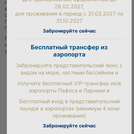
предприняли пересмотренные меры и внедрили
28.02.2027,
еще более строгие протоколы, чтобы
для проживания в период с 31.03.2027 по
обеспечить здоровье и благополучие наших
31.10.2027
гостей, как только будет дан зеленый свет,
после возобновления работы наших отелей.
Забронируйте сейчас
Пожалуйста, оставайтесь в безопасности… мы с
нетерпением ждем, когда вы все вернетесь в
Бесплатный трансфер из
солнечный Пафос… очень скоро!
аэропорта
Забронируйте представительский люкс с
видом на море, частным бассейном и
ИДЕАЛЬНОЕ РЕШЕНИЕ ДЛЯ
получите бесплатный VIP-трансфер из/в
ПОЧЕМУ КНИГА ПРЯМАЯ
аэропорты Пафоса и Ларнаки и
Бесплатный вход в представительский
и получите еще больше при бронировании
лаундж в аэропортах (минимум 4 ночи
прямо у нас
проживания)
Забронируйте сейчас
ЗАБРОНИРОВАТЬ НОМЕР