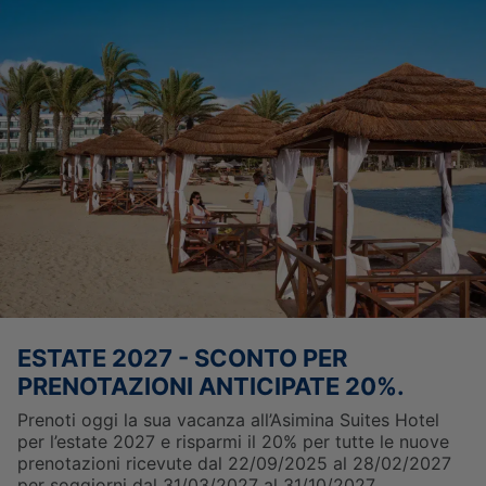
L’HOTEL
POSIZIONE
SUITES
GALLERIA DI FOTO
ESTATE 2027 - SCONTO PER
OFFERTE
CONTATTO
PRENOTAZIONI ANTICIPATE 20%.
RISTORANTI
ONLINE CHECK-IN
ELIXIR SPA
Prenoti oggi la sua vacanza all’Asimina Suites Hotel
per l’estate 2027 e risparmi il 20% per tutte le nuove
prenotazioni ricevute dal 22/09/2025 al 28/02/2027
per soggiorni dal 31/03/2027 al 31/10/2027.