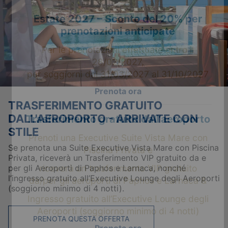
Estate 2027 – Sconto del 20% per
prenotazioni anticipate
Per le prenotazioni effettuate entro il
28/02/2027,
per soggiorni dal 31/03/2027 al 31/10/2027
Prenota ora
TRASFERIMENTO GRATUITO
DALL'AEROPORTO - ARRIVATE CON
Trasferimento gratuito dall’aeroporto
STILE
Prenoti una Executive Suite Vista Mare con
Se prenota una Suite Executive Vista Mare con Piscina
Piscina Privata e
Privata, riceverà un Trasferimento VIP gratuito da e
riceverà un trasferimento VIP gratuito
per gli Aeroporti di Paphos e Larnaca, nonché
l’ingresso gratuito all’Executive Lounge degli Aeroporti
da/per gli aeroporti di Paphos e Larnaca &
(soggiorno minimo di 4 notti).
IDEALE PER
Ingresso gratuito all’Executive Lounge degli
Aeroporti (soggiorno minimo di 4 notti)
PRENOTA QUESTA OFFERTA
Prenota ora