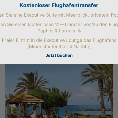
Kostenloser Flughafentransfer
n Sie eine Executive Suite mit Meerblick, privatem Po
ten Sie einen kostenlosen VIP-Transfer von/zu den Flu
Paphos & Larnaca &
Freier Eintritt in die Executive Lounge des Flughafens
(Mindestaufenthalt 4 Nächte)
Jetzt buchen