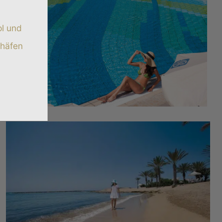
ol und
ghäfen