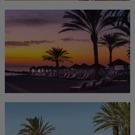
LOCALISATION
SUITES
GALERIE DE PHOTOS
DES OFFRES
CONTACT
SALLE À MANGER
ONLINE CHECK-IN
SPA ELIXIR